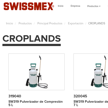
Inicio
Empresa
Productos
Inicio
Productos
Principal Productos
Exportación
CROPLANDS
CROPLANDS
319040
320045
SW319 Pulverizador de Compresión
SW319 Pulverizador d
5 L
7 L