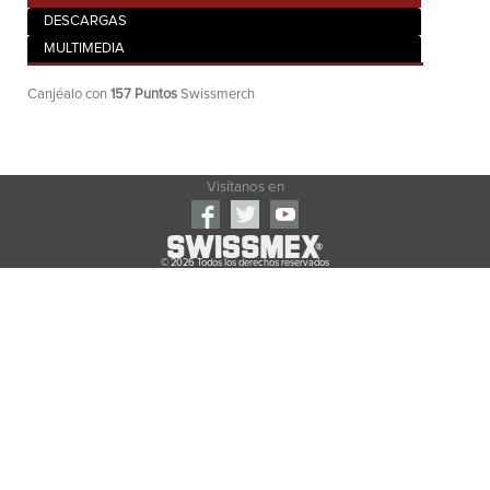
DESCARGAS
MULTIMEDIA
Canjéalo con
157
Puntos
Swissmerch
Visítanos en
© 2026 Todos los derechos reservados