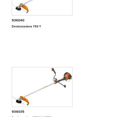
936040
Desbrozadora 753 T
936035