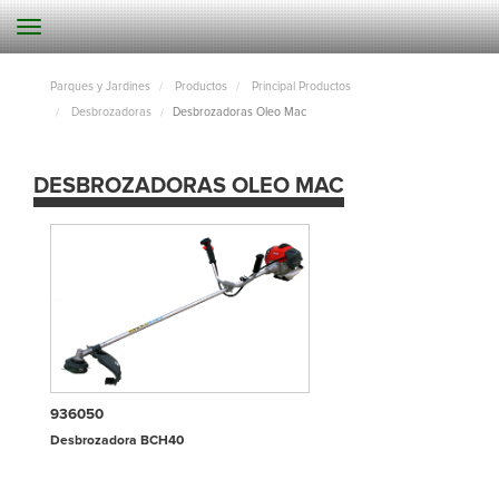
Parques y Jardines
Productos
Principal Productos
Desbrozadoras
Desbrozadoras Oleo Mac
DESBROZADORAS OLEO MAC
936050
Desbrozadora BCH40