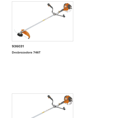
936031
Desbrozadora 746T