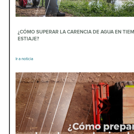
¿CÓMO SUPERAR LA CARENCIA DE AGUA EN TIE
ESTIAJE?
‌ ‌ ‌ ‌ ‌ ‌ ‌ ‌ ‌ ‌ ‌ ‌ ‌ ‌ ‌ ‌ ‌ ‌ ‌ ‌ ‌ ‌ ‌ ‌ ‌ ‌ ‌ ‌ ‌ ‌ ‌ ‌ ‌ ‌ ‌ ‌ ‌ ‌ ‌ ‌ ‌ ‌ ‌ ‌ ‌ ‌ ‌ ‌ ‌ ‌ ‌ ‌ ‌ ‌ ‌ ‌ ‌ ‌ ‌ ‌ ‌ ‌ ‌ ‌ ‌ ‌ ‌ ‌ ‌ ‌ ‌ ‌ ‌ ‌ ‌ ‌ ‌ ‌ ‌ ‌ ‌ ‌ ‌ ‌ ‌ ‌ ‌ ‌ ‌ ‌ ‌ ‌ ‌ ‌ ‌ ‌ ‌ ‌ ‌ ‌ ‌ ‌ ‌ ‌ ‌ ‌ ‌ ‌ ‌ ‌ ‌ ‌ ‌ ‌ ‌ ‌ ‌ ‌ ‌ ‌ ‌ ‌ ‌ ‌ ‌ ‌ ‌ ‌ ‌ 
Ir a noticia