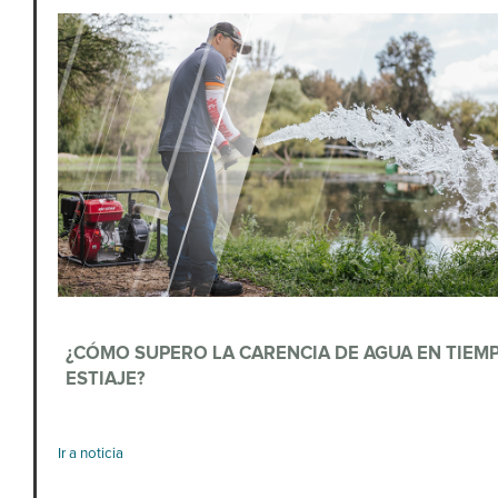
¿CÓMO SUPERO LA CARENCIA DE AGUA EN TIEM
ESTIAJE?
‌ ‌ ‌ ‌ ‌ ‌ ‌ ‌ ‌ ‌ ‌ ‌ ‌ ‌ ‌ ‌ ‌ ‌ ‌ ‌ ‌ ‌ ‌ ‌ ‌ ‌ ‌ ‌ ‌ ‌ ‌ ‌ ‌ ‌ ‌ ‌ ‌ ‌ ‌ ‌ ‌ ‌ ‌ ‌ ‌ ‌ ‌ ‌ ‌ ‌ ‌ ‌ ‌ ‌ ‌ ‌ ‌ ‌ ‌ ‌ ‌ ‌ ‌ ‌ ‌ ‌ ‌ ‌ ‌ ‌ ‌ ‌ ‌ ‌ ‌ ‌ ‌ ‌ ‌ ‌ ‌ ‌ ‌ ‌ ‌ ‌ ‌ ‌ ‌ ‌ ‌ ‌ ‌ ‌ ‌ ‌ ‌ ‌ ‌ ‌ ‌ ‌ ‌ ‌ ‌ ‌ ‌ ‌ ‌ ‌ ‌ ‌ ‌ ‌ ‌ ‌ ‌ ‌ ‌ ‌ ‌ ‌ ‌ ‌ ‌ ‌ ‌ ‌ ‌ 
Ir a noticia